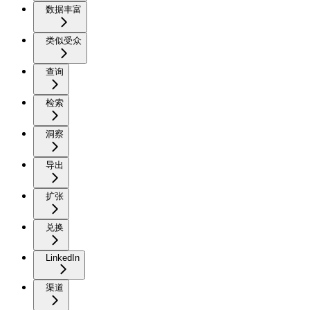
数据丰富
类似受众
查询
检索
洞察
导出
扩张
兑换
LinkedIn
渠道