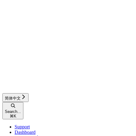
简体中文
Search...
⌘
K
Support
Dashboard