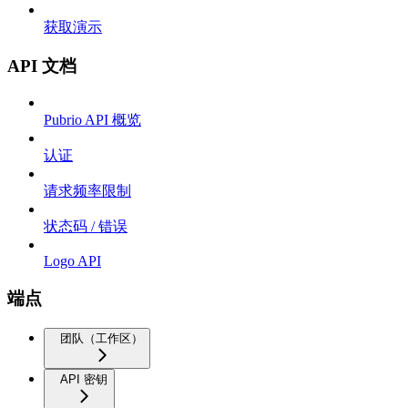
获取演示
API 文档
Pubrio API 概览
认证
请求频率限制
状态码 / 错误
Logo API
端点
团队（工作区）
API 密钥