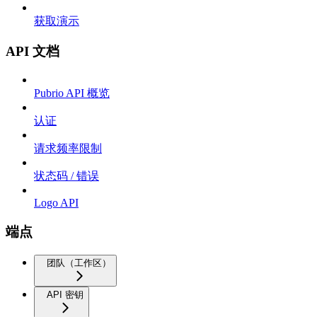
获取演示
API 文档
Pubrio API 概览
认证
请求频率限制
状态码 / 错误
Logo API
端点
团队（工作区）
API 密钥