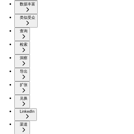
数据丰富
类似受众
查询
检索
洞察
导出
扩张
兑换
LinkedIn
渠道