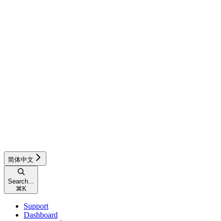
简体中文
Search...
⌘
K
Support
Dashboard