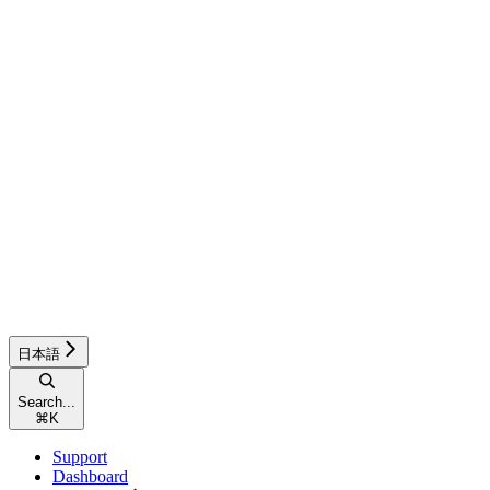
日本語
Search...
⌘
K
Support
Dashboard