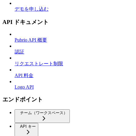
デモを申し込む
API ドキュメント
Pubrio API 概要
認証
リクエストレート制限
API 料金
Logo API
エンドポイント
チーム（ワークスペース）
API キー