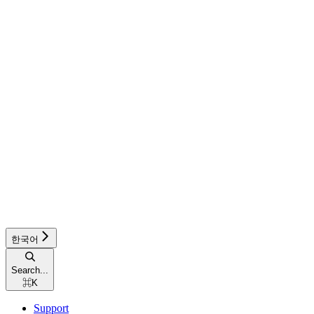
한국어
Search...
⌘
K
Support