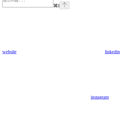
⌘
I
website
linkedin
instagram