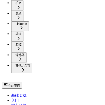
扩张
兑换
LinkedIn
渠道
监控
筛选器
其他 / 杂项
在此页面
基础 URL
入门