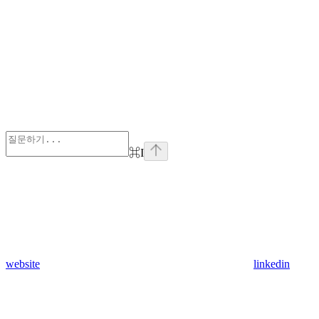
⌘
I
website
linkedin