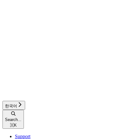
한국어
Search...
⌘
K
Support