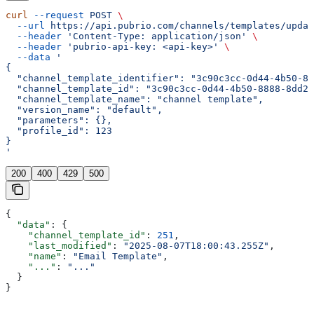
curl
 --request
 POST
 \
  --url
 https://api.pubrio.com/channels/templates/updat
  --header
 'Content-Type: application/json'
 \
  --header
 'pubrio-api-key: <api-key>'
 \
  --data
 '
{
  "channel_template_identifier": "3c90c3cc-0d44-4b50-88
  "channel_template_id": "3c90c3cc-0d44-4b50-8888-8dd25
  "channel_template_name": "channel template",
  "version_name": "default",
  "parameters": {},
  "profile_id": 123
}
'
200
400
429
500
{
  "data"
: {
    "channel_template_id"
: 
251
,
    "last_modified"
: 
"2025-08-07T18:00:43.255Z"
,
    "name"
: 
"Email Template"
,
    "..."
: 
"..."
  }
}