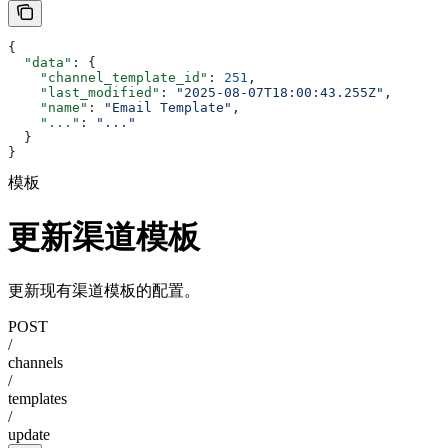
{
  "data"
: {
    "channel_template_id"
: 
251
,
    "last_modified"
: 
"2025-08-07T18:00:43.255Z"
,
    "name"
: 
"Email Template"
,
    "..."
: 
"..."
  }
}
模板
更新渠道模板
更新现有渠道模板的配置。
POST
/
channels
/
templates
/
update