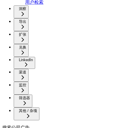
用户检索
洞察
导出
扩张
兑换
LinkedIn
渠道
监控
筛选器
其他 / 杂项
搜索公司广告