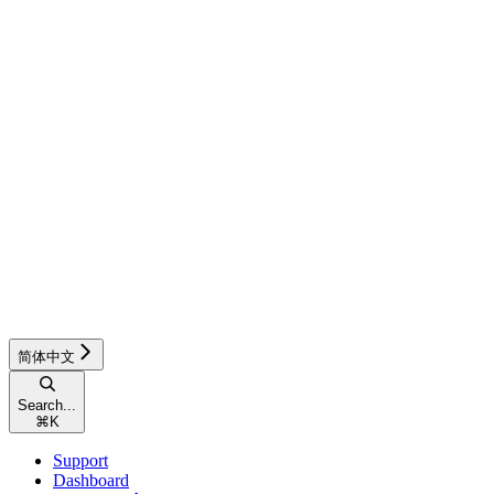
简体中文
Search...
⌘
K
Support
Dashboard