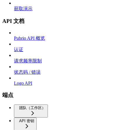
获取演示
API 文档
Pubrio API 概览
认证
请求频率限制
状态码 / 错误
Logo API
端点
团队（工作区）
API 密钥