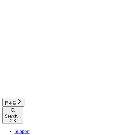
日本語
Search...
⌘
K
Support