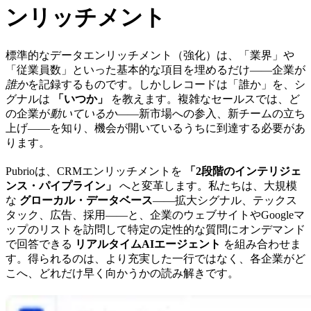
ンリッチメント
標準的なデータエンリッチメント（強化）は、「業界」や
「従業員数」といった基本的な項目を埋めるだけ——企業が
誰か
を記録するものです。しかしレコードは「誰か」を、シ
グナルは
「いつか」
を教えます。複雑なセールスでは、ど
の企業が
動いているか
——新市場への参入、新チームの立ち
上げ——を知り、機会が開いているうちに到達する必要があ
ります。
Pubrioは、CRMエンリッチメントを
「2段階のインテリジェ
ンス・パイプライン」
へと変革します。私たちは、大規模
な
グローカル・データベース
——拡大シグナル、テックス
タック、広告、採用——と、企業のウェブサイトやGoogleマ
ップのリストを訪問して特定の定性的な質問にオンデマンド
で回答できる
リアルタイムAIエージェント
を組み合わせま
す。得られるのは、より充実した一行ではなく、各企業がど
こへ、どれだけ早く向かうかの読み解きです。