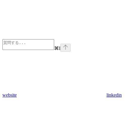
⌘
I
website
linkedin