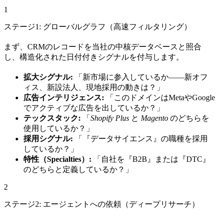
1
ステージ1: グローバルグラフ（高速フィルタリング）
まず、CRMのレコードを当社の中核データベースと照合
し、構造化された日付付きシグナルを付与します。
拡大シグナル:
「新市場に参入しているか——新オフ
ィス、新設法人、現地採用の動きは？」
広告インテリジェンス:
「このドメインはMetaやGoogle
でアクティブな広告を出しているか？」
テックスタック:
「
Shopify Plus
と
Magento
のどちらを
使用しているか？」
採用シグナル:
「『データサイエンス』の職種を採用
しているか？」
特性（Specialties）:
「自社を『B2B』または『DTC』
のどちらと定義しているか？」
2
ステージ2: エージェントへの依頼（ディープリサーチ）