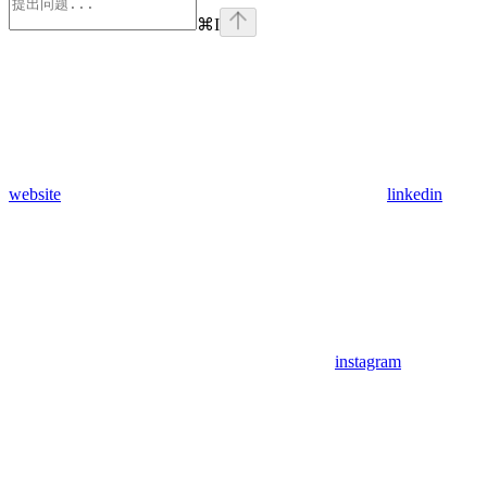
⌘
I
website
linkedin
instagram