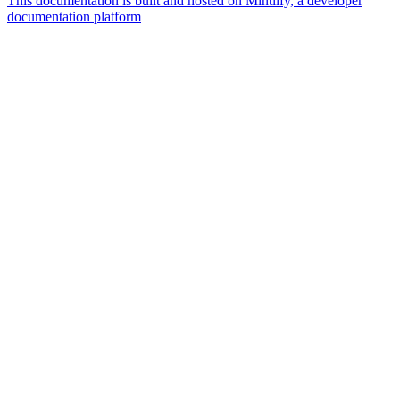
This documentation is built and hosted on Mintlify, a developer
documentation platform