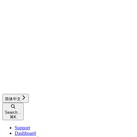
简体中文
Search...
⌘
K
Support
Dashboard